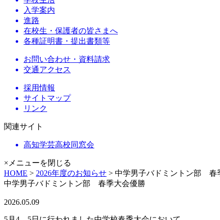
入学案内
進路
在校生・保護者の皆さまへ
各種証明書・提出書類等
お問い合わせ・資料請求
交通アクセス
採用情報
サイトマップ
リンク
関連サイト
高知学芸高校同窓会
×メニューを閉じる
HOME
>
2026年度のお知らせ
> 中学男子バドミントン部 春
中学男子バドミントン部 春季大会優勝
2026.05.09
5月4，5日に行われました中学校春季大会において