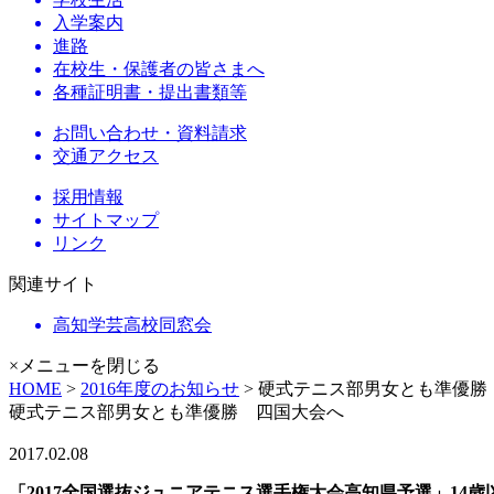
入学案内
進路
在校生・保護者の皆さまへ
各種証明書・提出書類等
お問い合わせ・資料請求
交通アクセス
採用情報
サイトマップ
リンク
関連サイト
高知学芸高校同窓会
×メニューを閉じる
HOME
>
2016年度のお知らせ
> 硬式テニス部男女とも準優勝
硬式テニス部男女とも準優勝 四国大会へ
2017.02.08
「2017全国選抜ジュニアテニス選手権大会高知県予選」14