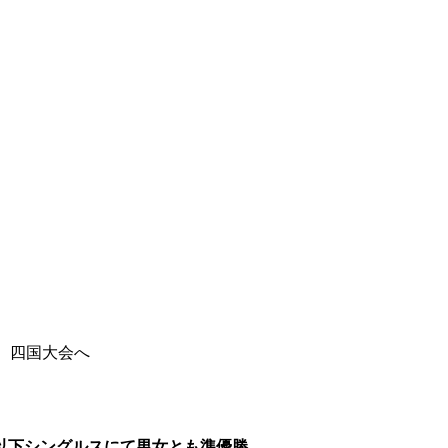
 四国大会へ
歳以下シングルスにて男女とも準優勝