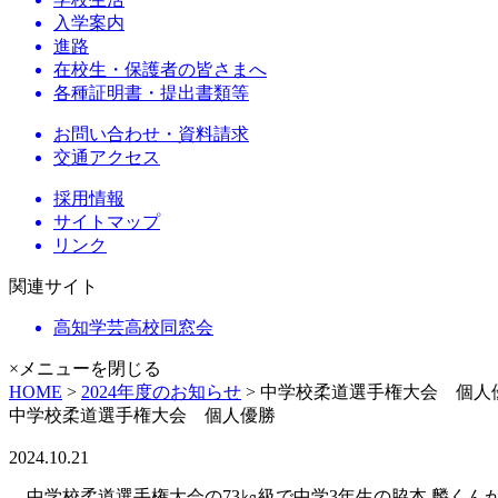
入学案内
進路
在校生・保護者の皆さまへ
各種証明書・提出書類等
お問い合わせ・資料請求
交通アクセス
採用情報
サイトマップ
リンク
関連サイト
高知学芸高校同窓会
×メニューを閉じる
HOME
>
2024年度のお知らせ
> 中学校柔道選手権大会 個人
中学校柔道選手権大会 個人優勝
2024.10.21
中学校柔道選手権大会の73㎏級で中学3年生の脇本 麟くん