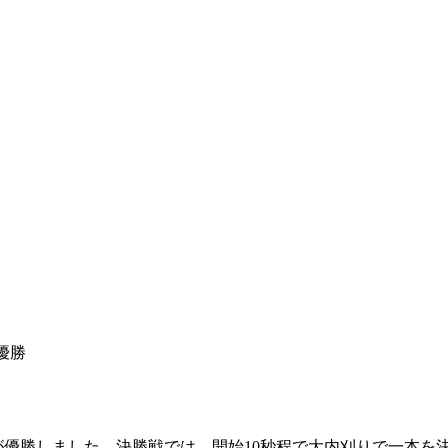
優勝
が優勝しました。決勝戦では、開始10秒程で大内刈りで一本を