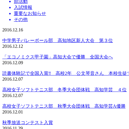
部活動
入試情報
重要なお知らせ
その他
2016.12.16
中学男子バレーボール部 高知地区新人大会 第３位
2016.12.12
「エコノミクス甲子園」高知大会で優勝 全国大会へ
2016.12.09
読書体験記で全国入賞‼ 高校2年 公文琴音さん 本校生徒
2016.12.07
高校女子ソフトテニス部 冬季大会団体戦 高知学芸 ４位
2016.12.07
高校女子ソフトテニス部 秋季大会団体戦 高知学芸A優勝
2016.12.01
秋季放送コンテスト入賞
2016.11.29