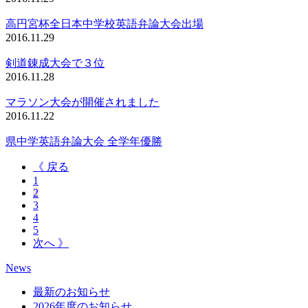
高円宮杯全日本中学校英語弁論大会出場
2016.11.29
剣道錬成大会で３位
2016.11.28
マラソン大会が開催されました
2016.11.22
県中学英語弁論大会 全学年優勝
《 戻る
1
2
3
4
5
次へ 》
News
最新のお知らせ
2026年度のお知らせ