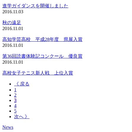
進学ガイダンスを開催しました
2016.11.03
秋の遠足
2016.11.01
高知学芸高校 平成28年度 県展入賞
2016.11.01
第36回読書体験記コンクール 優良賞
2016.11.01
高校女子テニス新人戦 上位入賞
《 戻る
1
2
3
4
5
次へ 》
News