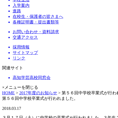
入学案内
進路
在校生・保護者の皆さまへ
各種証明書・提出書類等
お問い合わせ・資料請求
交通アクセス
採用情報
サイトマップ
リンク
関連サイト
高知学芸高校同窓会
×メニューを閉じる
HOME
>
2017年度のお知らせ
> 第５６回中学校卒業式が行わ
第５６回中学校卒業式が行われました。
2018.03.17
３月１７日（土）に中学校の卒業式が行われました。３年生