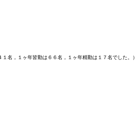
４１名，１ヶ年皆勤は６６名，１ヶ年精勤は１７名でした。）