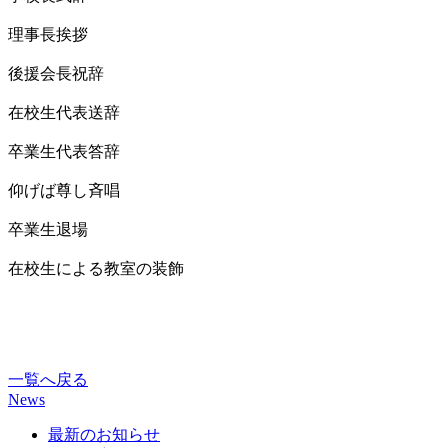
理事長挨拶
後援会長祝辞
在校生代表送辞
卒業生代表答辞
仰げば尊し斉唱
卒業生退場
在校生による教室の装飾
一覧へ戻る
News
最新のお知らせ