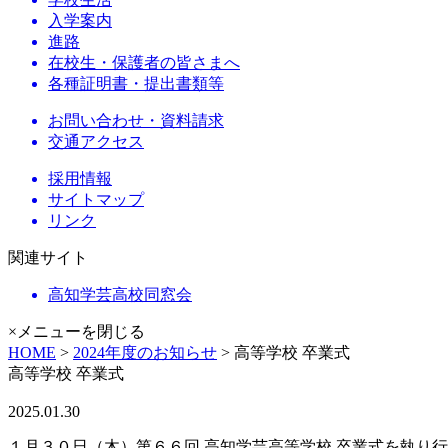
入学案内
進路
在校生・保護者の皆さまへ
各種証明書・提出書類等
お問い合わせ・資料請求
交通アクセス
採用情報
サイトマップ
リンク
関連サイト
高知学芸高校同窓会
×メニューを閉じる
HOME
>
2024年度のお知らせ
> 高等学校 卒業式
高等学校 卒業式
2025.01.30
１月３０日（木）第６６回 高知学芸高等学校 卒業式を執り