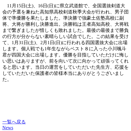
11月15日(土)、16日(日)に県立武道館で、全国選抜剣道大
会の予選を兼ねた高知県高校剣道秋季大会が行われ、男子団
体で準優勝を果たしました。準決勝で強豪土佐塾高校に副
将、大将が勝利し決勝進出。決勝戦は王者高知高校、大将戦
まで繋ぎましたが惜しくも敗れました。最後の最後まで勝負
の行方が分からない素晴らしい試合でした。この結果を受け
て、1月31日(土)、2月1日(日)に行われる四国選抜大会に出場
します。個人戦でも1年生ながらベスト８に入った小川颯斗
君が四国大会に出場します。優勝を目指していただけに悔し
い思いはありますが、前を向いて次に向かって頑張ってくれ
ると思います。当日の運営をしていただいた先生方、応援を
していただいた保護者の皆様本当にありがとうございまし
た。
一覧へ戻る
News