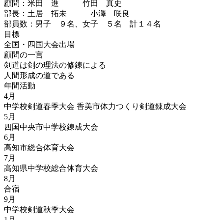
顧問：米田 進 竹田 真史
部長：土居 拓未 小澤 咲良
部員数：男子 ９名、女子 ５名 計１４名
目標
全国・四国大会出場
顧問の一言
剣道は剣の理法の修錬による
人間形成の道である
年間活動
4月
中学校剣道春季大会 香美市体力つくり剣道錬成大会
5月
四国中央市中学校錬成大会
6月
高知市総合体育大会
7月
高知県中学校総合体育大会
8月
合宿
9月
中学校剣道秋季大会
1月