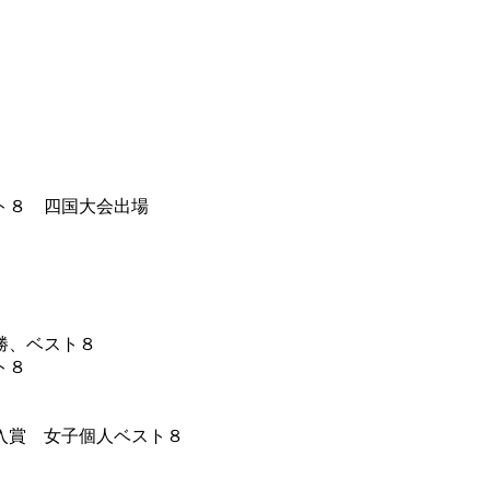
ト８ 四国大会出場
勝、ベスト８
８
入賞 女子個人ベスト８