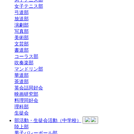
女子テニス部
弓道部
放送部
演劇部
写真部
美術部
文芸部
書道部
コーラス部
吹奏楽部
マンドリン部
華道部
茶道部
英会話同好会
映画研究部
料理同好会
理科部
生徒会
部活動・生徒会活動（中学校）
陸上部
男子バレーボール部