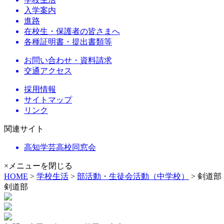
入学案内
進路
在校生・保護者の皆さまへ
各種証明書・提出書類等
お問い合わせ・資料請求
交通アクセス
採用情報
サイトマップ
リンク
関連サイト
高知学芸高校同窓会
×メニューを閉じる
HOME
>
学校生活
>
部活動・生徒会活動（中学校）
> 剣道部
剣道部