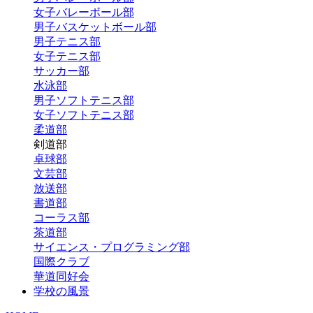
女子バレーボール部
男子バスケットボール部
男子テニス部
女子テニス部
サッカー部
水泳部
男子ソフトテニス部
女子ソフトテニス部
柔道部
剣道部
卓球部
文芸部
放送部
書道部
コーラス部
茶道部
サイエンス・プログラミング部
国際クラブ
華道同好会
学校の風景