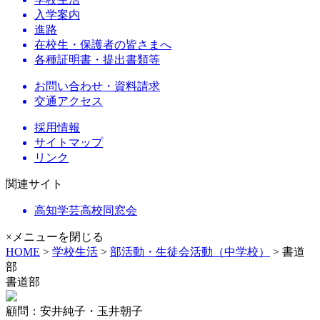
入学案内
進路
在校生・保護者の皆さまへ
各種証明書・提出書類等
お問い合わせ・資料請求
交通アクセス
採用情報
サイトマップ
リンク
関連サイト
高知学芸高校同窓会
×メニューを閉じる
HOME
>
学校生活
>
部活動・生徒会活動（中学校）
> 書道
部
書道部
顧問：安井純子・玉井朝子