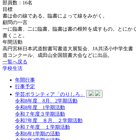
部員数：16名
目標
書は命の線である。臨書によって線をみがく。
顧問の一言
一に臨書、二に臨書。臨書は書の根幹を成すもの。とにかく
書くこと。
年間活動
高円宮杯日本武道館書写書道大展覧会、JA共済小中学生書
道コンクール、成田山全国競書大会などに出品。
一覧へ戻る
学校生活
年間行事
行事予定
学芸ボランティア「のりしろ」
令和8年度 8月、2学期活動
令和8年度 1学期活動
令和７年度３学期活動
令和7年度 ８月、２学期活動
令和７年度 １学期活動
令和6年1学期の活動