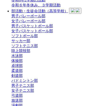
令和6年2学期の活動
令和６年冬休み、３学期活動
部活動・生徒会活動（高等学校）
男子バレーボール部
女子バレーボール部
男子バスケットボール部
女子バスケットボール部
ソフトボール部
サッカー部
ソフトテニス部
陸上競技部
水泳部
体操部
卓球部
柔道部
剣道部
バドミントン部
男子テニス部
女子テニス部
弓道部
放送部
演劇部