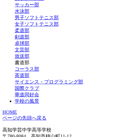
サッカー部
水泳部
男子ソフトテニス部
女子ソフトテニス部
柔道部
剣道部
卓球部
文芸部
放送部
書道部
コーラス部
茶道部
サイエンス・プログラミング部
国際クラブ
華道同好会
学校の風景
HOME
ページの先頭へ戻る
高知学芸中学高等学校
〒780-8084 高知市槙山町11-12