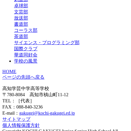
卓球部
文芸部
放送部
書道部
コーラス部
茶道部
サイエンス・プログラミング部
国際クラブ
華道同好会
学校の風景
HOME
ページの先頭へ戻る
高知学芸中学高等学校
〒780-8084 高知市槙山町11-12
TEL：
［代表］
FAX：088-840-3236
E-mail：
gakugei@kochi-gakugei.ed.jp
サイトマップ
個人情報保護方針