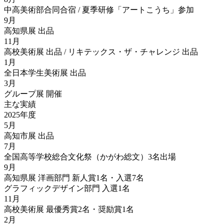
中高美術部合同合宿 / 夏季研修「アートこうち」参加
9月
高知県展 出品
11月
高校美術展 出品 / リキテックス・ザ・チャレンジ 出品
1月
全日本学生美術展 出品
3月
グループ展 開催
主な実績
2025年度
5月
高知市展 出品
7月
全国高等学校総合文化祭（かがわ総文）3名出場
9月
高知県展 洋画部門 新人賞1名・入選7名
グラフィックデザイン部門 入選1名
11月
高校美術展 最優秀賞2名・奨励賞1名
2月