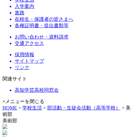
入学案内
進路
在校生・保護者の皆さまへ
各種証明書・提出書類等
お問い合わせ・資料請求
交通アクセス
採用情報
サイトマップ
リンク
関連サイト
高知学芸高校同窓会
×メニューを閉じる
HOME
>
学校生活
>
部活動・生徒会活動（高等学校）
> 美
術部
美術部