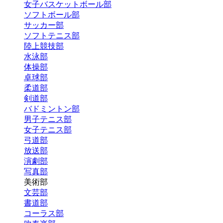
女子バスケットボール部
ソフトボール部
サッカー部
ソフトテニス部
陸上競技部
水泳部
体操部
卓球部
柔道部
剣道部
バドミントン部
男子テニス部
女子テニス部
弓道部
放送部
演劇部
写真部
美術部
文芸部
書道部
コーラス部