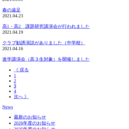
春の遠足
2021.04.23
高1・高2 課題研究講演会が行われました
2021.04.19
クラブ勧誘演説がありました（中学校）
2021.04.16
進学講演会（高３生対象）を開催しました
《 戻る
1
2
3
4
次へ 》
News
最新のお知らせ
2026年度のお知らせ