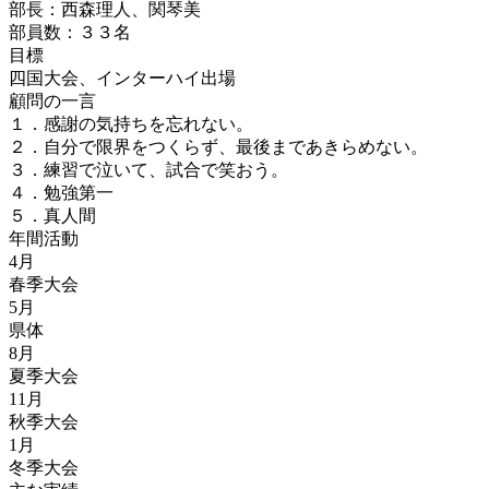
部長：西森理人、関琴美
部員数：３３名
目標
四国大会、インターハイ出場
顧問の一言
１．感謝の気持ちを忘れない。
２．自分で限界をつくらず、最後まであきらめない。
３．練習で泣いて、試合で笑おう。
４．勉強第一
５．真人間
年間活動
4月
春季大会
5月
県体
8月
夏季大会
11月
秋季大会
1月
冬季大会