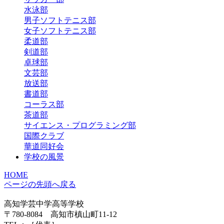
水泳部
男子ソフトテニス部
女子ソフトテニス部
柔道部
剣道部
卓球部
文芸部
放送部
書道部
コーラス部
茶道部
サイエンス・プログラミング部
国際クラブ
華道同好会
学校の風景
HOME
ページの先頭へ戻る
高知学芸中学高等学校
〒780-8084 高知市槙山町11-12