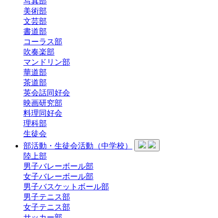
写真部
美術部
文芸部
書道部
コーラス部
吹奏楽部
マンドリン部
華道部
茶道部
英会話同好会
映画研究部
料理同好会
理科部
生徒会
部活動・生徒会活動（中学校）
陸上部
男子バレーボール部
女子バレーボール部
男子バスケットボール部
男子テニス部
女子テニス部
サッカー部