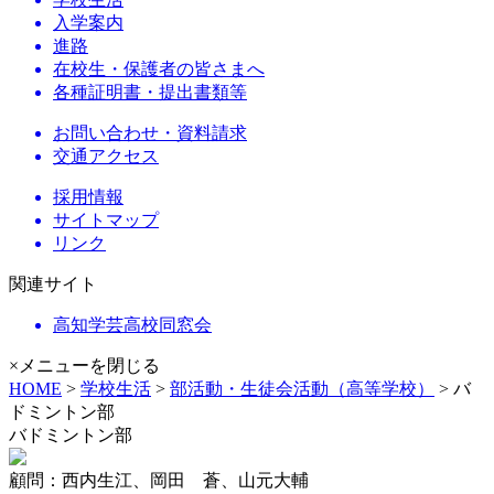
入学案内
進路
在校生・保護者の皆さまへ
各種証明書・提出書類等
お問い合わせ・資料請求
交通アクセス
採用情報
サイトマップ
リンク
関連サイト
高知学芸高校同窓会
×メニューを閉じる
HOME
>
学校生活
>
部活動・生徒会活動（高等学校）
> バ
ドミントン部
バドミントン部
顧問：西内生江、岡田 蒼、山元大輔