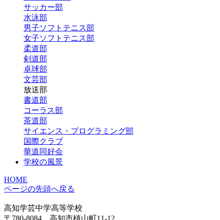
サッカー部
水泳部
男子ソフトテニス部
女子ソフトテニス部
柔道部
剣道部
卓球部
文芸部
放送部
書道部
コーラス部
茶道部
サイエンス・プログラミング部
国際クラブ
華道同好会
学校の風景
HOME
ページの先頭へ戻る
高知学芸中学高等学校
〒780-8084 高知市槙山町11-12