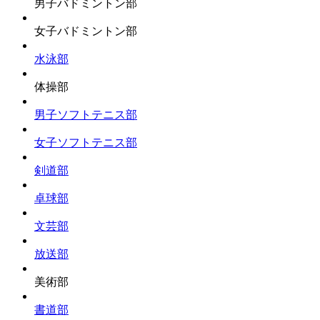
男子バドミントン部
女子バドミントン部
水泳部
体操部
男子ソフトテニス部
女子ソフトテニス部
剣道部
卓球部
文芸部
放送部
美術部
書道部