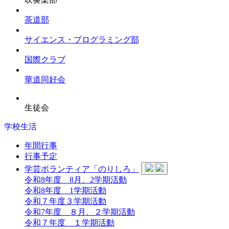
茶道部
サイエンス・プログラミング部
国際クラブ
華道同好会
生徒会
学校生活
年間行事
行事予定
学芸ボランティア「のりしろ」
令和8年度 8月、2学期活動
令和8年度 1学期活動
令和７年度３学期活動
令和7年度 ８月、２学期活動
令和７年度 １学期活動